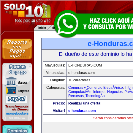
e-Honduras.
El dueño de este dominio lo ha
Mayusculas:
E-HONDURAS.COM
Minusculas:
e-honduras.com
Longitud:
10 caracteres
Categorias:
Compras y Comercio ElectrÃ³nico
,
Infor
ComputaciÃ³n
,
Internet
,
Negocios
,
PaÃ­
Recursos
,
TecnologÃ­a
Precio:
Realizar una oferta!
Visitar!
e-honduras.com
Serán consideradas ofer