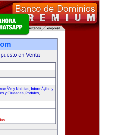
com
 puesto en Venta
maciÃ³n y Noticias
,
InformÃ¡tica y
ses y Ciudades
,
Portales
,
tas