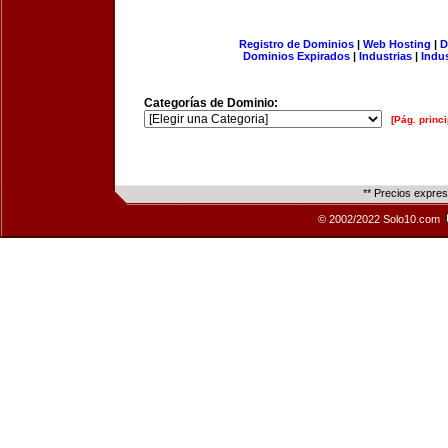
Registro de Dominios
|
Web Hosting
|
D
Dominios Expirados
|
Industrias
|
Indu
Categorías de Dominio:
[Pág. princi
** Precios expre
© 2002/2022 Solo10.com