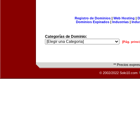
Registro de Dominios
|
Web Hosting
|
D
Dominios Expirados
|
Industrias
|
Indu
Categorías de Dominio:
[Pág. princi
** Precios expre
© 2002/2022 Solo10.com