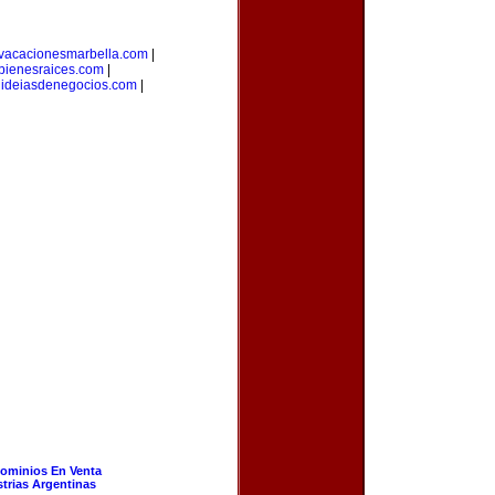
vacacionesmarbella.com
|
bienesraices.com
|
|
ideiasdenegocios.com
|
ominios En Venta
strias Argentinas