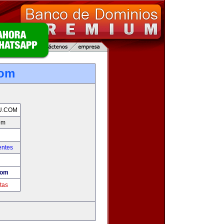
com
U.COM
om
entes
com
tas