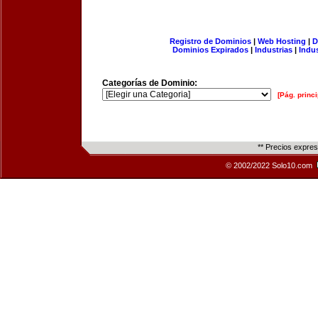
Registro de Dominios
|
Web Hosting
|
D
Dominios Expirados
|
Industrias
|
Indu
Categorías de Dominio:
[Pág. princi
** Precios expre
© 2002/2022 Solo10.com