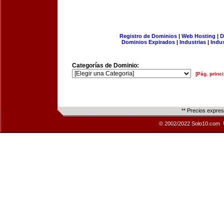
Registro de Dominios
|
Web Hosting
|
D
Dominios Expirados
|
Industrias
|
Indu
Categorías de Dominio:
[Pág. princi
** Precios expre
© 2002/2022 Solo10.com