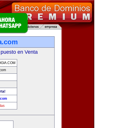
a.com
 puesto en Venta
GIA.COM
.com
rta!
a.com
tas