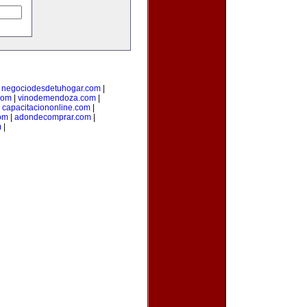
|
negociodesdetuhogar.com
|
com
|
vinodemendoza.com
|
|
capacitaciononline.com
|
om
|
adondecomprar.com
|
m
|