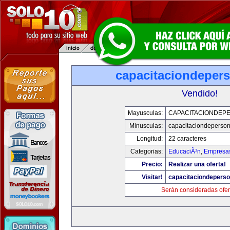
capacitaciondeper
Vendido!
Mayusculas:
CAPACITACIONDEP
Minusculas:
capacitaciondeperso
Longitud:
22 caracteres
Categorias:
EducaciÃ³n
,
Empresas
Precio:
Realizar una oferta!
Visitar!
capacitaciondepers
Serán consideradas ofer