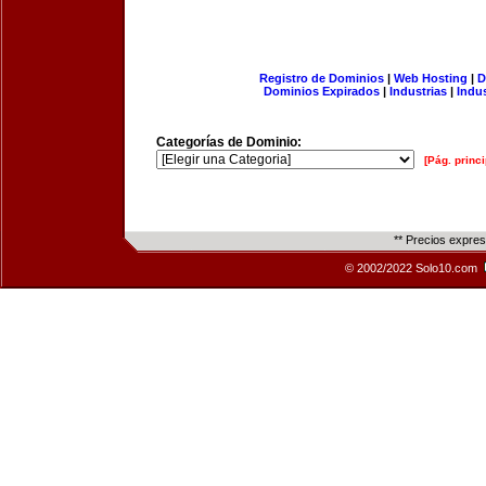
Registro de Dominios
|
Web Hosting
|
D
Dominios Expirados
|
Industrias
|
Indu
Categorías de Dominio:
[Pág. princi
** Precios expre
© 2002/2022 Solo10.com