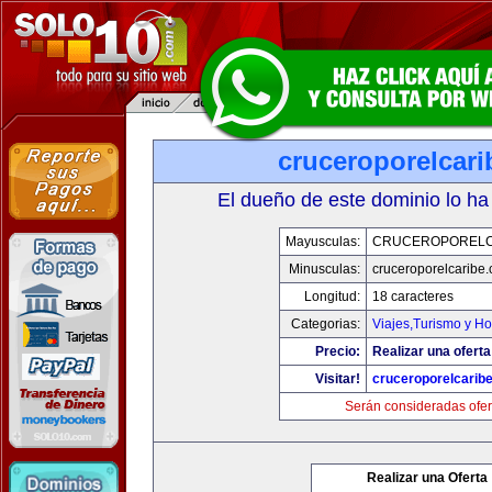
cruceroporelcar
El dueño de este dominio lo ha
Mayusculas:
CRUCEROPORELC
Minusculas:
cruceroporelcaribe
Longitud:
18 caracteres
Categorias:
Viajes,Turismo y H
Precio:
Realizar una oferta
Visitar!
cruceroporelcarib
Serán consideradas ofer
Realizar una Oferta