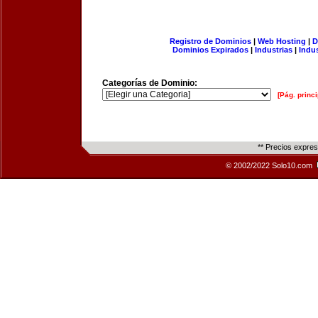
Registro de Dominios
|
Web Hosting
|
D
Dominios Expirados
|
Industrias
|
Indu
Categorías de Dominio:
[Pág. princi
** Precios expre
© 2002/2022 Solo10.com