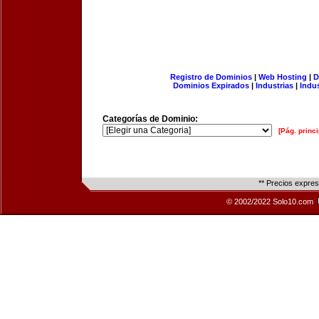
Registro de Dominios
|
Web Hosting
|
D
Dominios Expirados
|
Industrias
|
Indu
Categorías de Dominio:
[Pág. princi
** Precios expre
© 2002/2022 Solo10.com