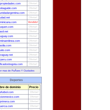
propiedades.com
Ofertar!
obaguide.com
Ofertar!
nidadargentina.com
Ofertar!
udad.net
Ofertar!
minicana.com
Vendido!
euquen.com
Ofertar!
asil.net
Ofertar!
ruguay.com
Ofertar!
ntinaenlinea.com
Ofertar!
asilia.com
Ofertar!
uito.com
Ofertar!
raguay.net
Ofertar!
rperu.com
Ofertar!
ificadosbogota.com
Ofertar!
er mas de PaÃ­ses Y Ciudades
Deportes
re de dominio
Precio
futbol.com
Ofertar!
ccionmexico.com
Ofertar!
lprimera.com
Ofertar!
tuerca.com
Ofertar!