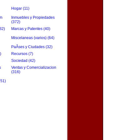
Hogar (11)
³n
Inmuebles y Propiedades
(372)
32)
Marcas y Patentes (40)
Miscelaneas (varios) (64)
PaÃ­ses y Ciudades (32)
)
Recursos (7)
Sociedad (42)
s
Ventas y Comercializacion
(316)
151)