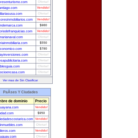
resenturismo.com
Ofertar!
antiago.com
Vendido!
iliariasusa.com
Ofertar!
soresinmobiliarios.com
Vendido!
ondemarca.com
$980
toriodefranquicias.com
Vendido!
narianaval.com
Ofertar!
riainmobiliaria.com
$550
economico.com
$780
ayinversiones.com
Ofertar!
sapublicitaria.com
Ofertar!
blesguia.com
Ofertar!
ocioencasa.com
Ofertar!
Ver mas de Sin Clasificar
PaÃ­ses Y Ciudades
bre de dominio
Precio
guayana.com
Vendido!
udad.com
$950
iedadescostarica.com
Vendido!
einmuebles.com
Ofertar!
ileros.com
Vendido!
ruguay.com
Ofertar!