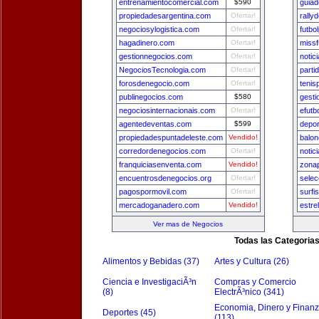
entrenamientocomercial.com
$590
guia
propiedadesargentina.com
Ofertar!
rally
negociosylogistica.com
Ofertar!
futbo
hagadinero.com
Ofertar!
missf
gestionnegocios.com
Ofertar!
notic
NegociosTecnologia.com
Ofertar!
parti
forosdenegocio.com
Ofertar!
tenis
publinegocios.com
$580
gest
negociosinternacionais.com
Ofertar!
efutb
agentedeventas.com
$599
depo
propiedadespuntadeleste.com
Vendido!
balon
corredordenegocios.com
Ofertar!
notic
franquiciasenventa.com
Vendido!
zona
encuentrosdenegocios.org
Ofertar!
selec
pagospormovil.com
Ofertar!
surfi
mercadoganadero.com
Vendido!
estre
Ver mas de Negocios
Todas las Categoria
Alimentos y Bebidas (37)
Artes y Cultura (26)
Ciencia e InvestigaciÃ³n
Compras y Comercio
(8)
ElectrÃ³nico (341)
Economia, Dinero y Finan
Deportes (45)
(113)