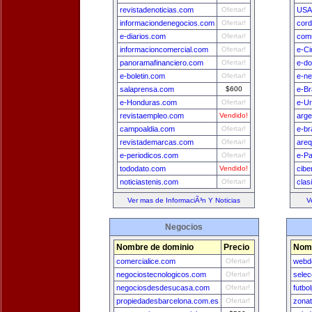
revistadenoticias.com
Ofertar!
USA
informaciondenegocios.com
Ofertar!
cord
e-diarios.com
Ofertar!
comu
informacioncomercial.com
Ofertar!
e-Ci
panoramafinanciero.com
Ofertar!
e-do
e-boletin.com
Ofertar!
e-n
salaprensa.com
$600
e-Br
e-Honduras.com
Ofertar!
e-U
revistaempleo.com
Vendido!
arge
campoaldia.com
Ofertar!
e-br
revistademarcas.com
Ofertar!
areq
e-periodicos.com
Ofertar!
e-Pa
tododato.com
Vendido!
cibe
noticiastenis.com
Ofertar!
clas
Ver mas de InformaciÃ³n Y Noticias
V
Negocios
Nombre de dominio
Precio
Nomb
comercialice.com
Ofertar!
webde
negociostecnologicos.com
Ofertar!
sele
negociosdesdesucasa.com
Ofertar!
futbo
propiedadesbarcelona.com.es
Ofertar!
zona