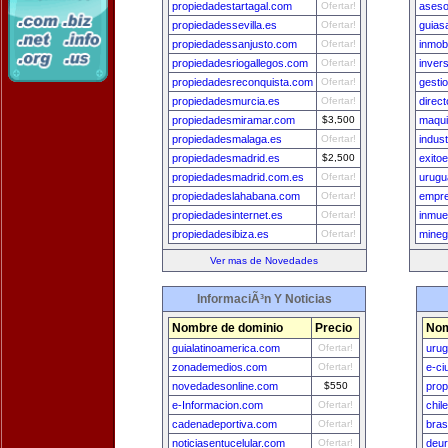
propiedadestartagal.com
Ofertar!
aseso
propiedadessevilla.es
Ofertar!
guias
propiedadessanjusto.com
Ofertar!
inmob
propiedadesriogallegos.com
Ofertar!
inver
propiedadesreconquista.com
Ofertar!
gesti
propiedadesmurcia.es
Ofertar!
direc
propiedadesmiramar.com
$3,500
maqui
propiedadesmalaga.es
Ofertar!
indust
propiedadesmadrid.es
$2,500
exito
propiedadesmadrid.com.es
Ofertar!
urugu
propiedadeslahabana.com
Ofertar!
empre
propiedadesinternet.es
Ofertar!
inmue
propiedadesibiza.es
Ofertar!
mineg
Ver mas de Novedades
InformaciÃ³n Y Noticias
Nombre de dominio
Precio
Nom
guialatinoamerica.com
Ofertar!
uru
zonademedios.com
Ofertar!
e-ci
novedadesonline.com
$550
prop
e-Informacion.com
Ofertar!
chil
cadenadeportiva.com
Ofertar!
bras
noticiasentucelular.com
Ofertar!
deu