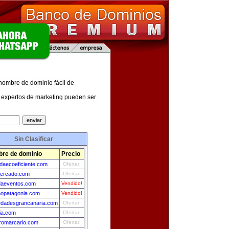
 nombre de dominio fácil de
expertos de marketing pueden ser
Sin Clasificar
re de dominio
Precio
ndaecoeficiente.com
Ofertar!
ercado.com
Ofertar!
daeventos.com
Vendido!
mopatagonia.com
Vendido!
edadesgrancanaria.com
Ofertar!
ia.com
Ofertar!
tromarcario.com
Ofertar!