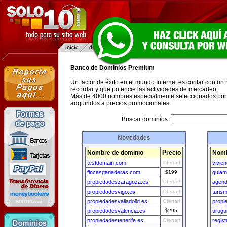
Banco de Dominios Premium
Un factor de éxito en el mundo Internet es contar con un
recordar y que potencie las actividades de mercadeo.
Más de 4000 nombres especialmente seleccionados por 
adquiridos a precios promocionales.
Buscar dominios:
Novedades
Nombre de dominio
Precio
Nomb
testdomain.com
Ofertar!
vivie
fincasganaderas.com
$199
guiam
propiedadeszaragoza.es
Ofertar!
agen
propiedadesvigo.es
Ofertar!
turis
propiedadesvalladolid.es
Ofertar!
propi
propiedadesvalencia.es
$295
urugu
propiedadestenerife.es
Ofertar!
regis