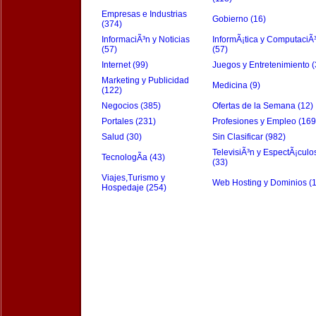
Empresas e Industrias
Gobierno (16)
(374)
InformaciÃ³n y Noticias
InformÃ¡tica y ComputaciÃ
(57)
(57)
Internet (99)
Juegos y Entretenimiento (
Marketing y Publicidad
Medicina (9)
(122)
Negocios (385)
Ofertas de la Semana (12)
Portales (231)
Profesiones y Empleo (169
Salud (30)
Sin Clasificar (982)
TelevisiÃ³n y EspectÃ¡culo
TecnologÃ­a (43)
(33)
Viajes,Turismo y
Web Hosting y Dominios (
Hospedaje (254)